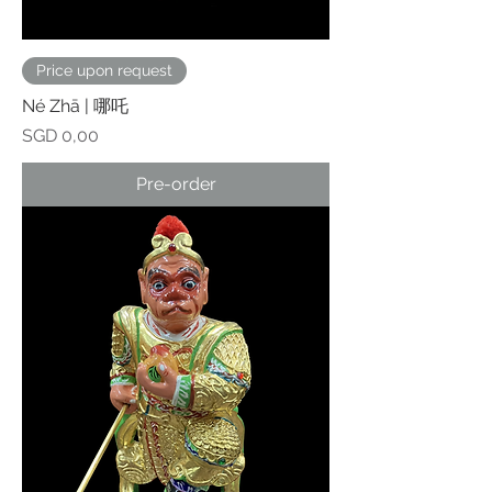
Price upon request
Né Zhā | 哪吒
Prijs
SGD 0,00
Pre-order