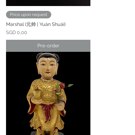
Price upon request
Marshal (元帅 | Yuán Shuài)
Prijs
SGD 0,00
Pre-order