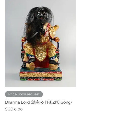
Price upon request
Dharma Lord (法主公 | Fǎ Zhǔ Gōng)
Prijs
SGD 0,00