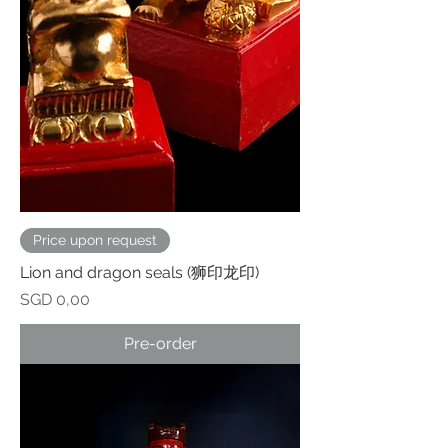
Price upon request
Lion and dragon seals (狮印龙印)
Prijs
SGD 0,00
Pre-order