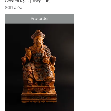
General (将军 | Jiāng Jūn)
Prijs
SGD 0,00
Pre-order