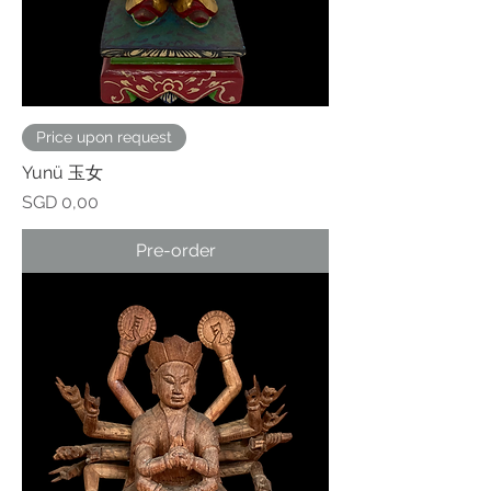
Price upon request
Yunü 玉女
Prijs
SGD 0,00
Pre-order