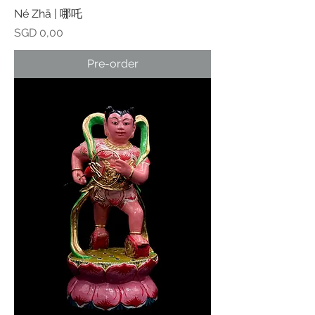
Né Zhā | 哪吒
Prijs
SGD 0,00
Pre-order