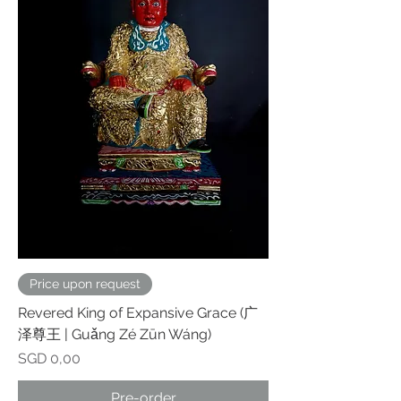
Price upon request
Revered King of Expansive Grace (广
泽尊王 | Guǎng Zé Zūn Wáng)
Prijs
SGD 0,00
Pre-order