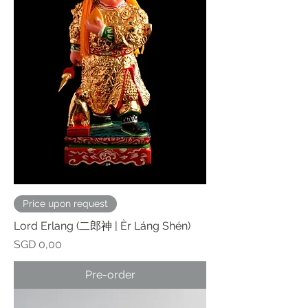
Price upon request
Lord Erlang (二郎神 | Èr Láng Shén)
Prijs
SGD 0,00
Pre-order