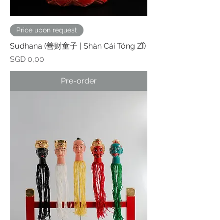
Price upon request
Sudhana (善财童子 | Shàn Cái Tóng Zǐ)
Prijs
SGD 0,00
Pre-order