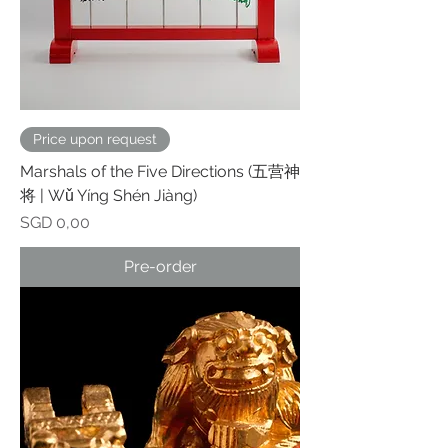
Price upon request
Marshals of the Five Directions (五营神
将 | Wǔ Yíng Shén Jiàng)
Prijs
SGD 0,00
Pre-order