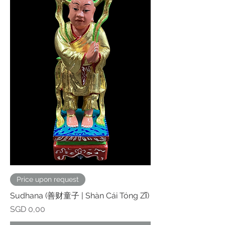
Price upon request
Sudhana (善财童子 | Shàn Cái Tóng Zǐ)
Prijs
SGD 0,00