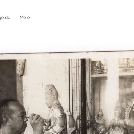
gorde
More