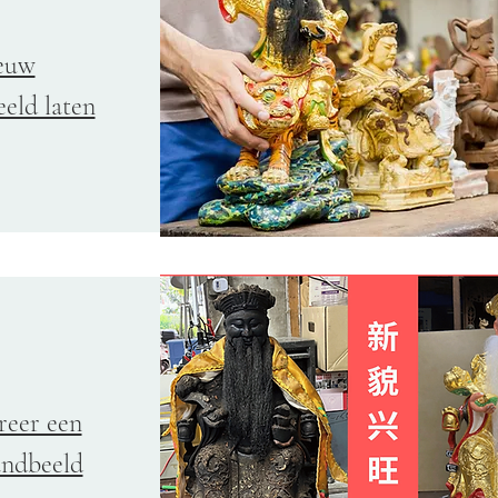
euw
eld laten
reer een
andbeeld