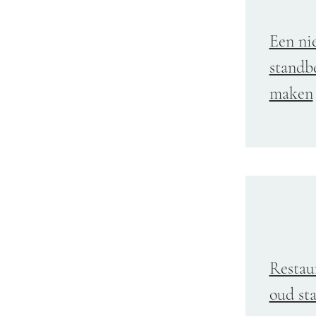
Een ni
standbe
maken
Restau
oud st