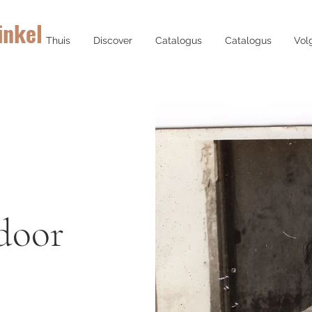
inkel
Thuis
Discover
Catalogus
Catalogus
Vol
door