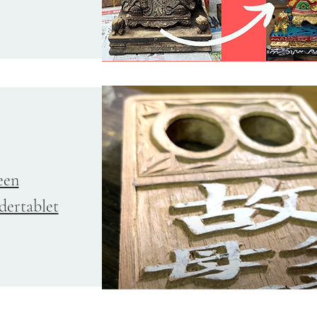
een
dertablet