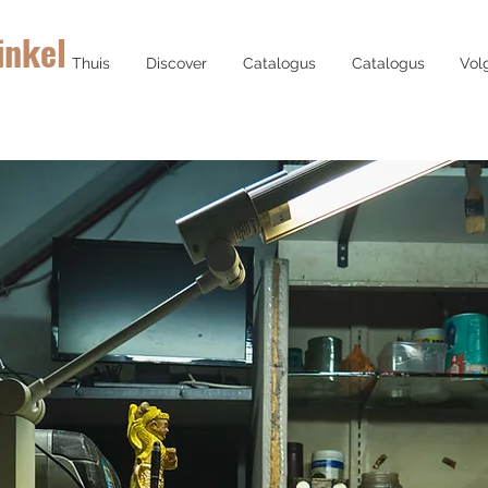
inkel
Thuis
Discover
Catalogus
Catalogus
Vol