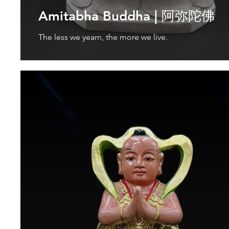
Amitabha Buddha | 阿弥陀佛
The less we yearn, the more we live.