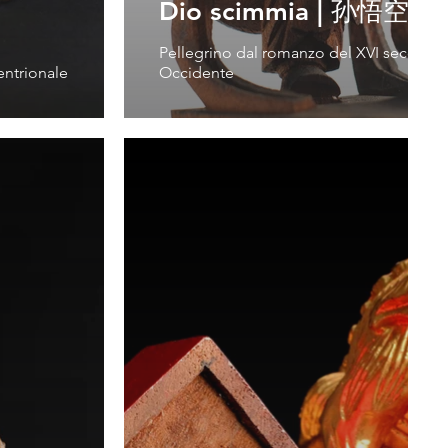
Dio scimmia | 孙悟空
Pellegrino dal romanzo del XVI secolo V
entrionale
Occidente