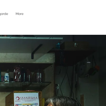
gorde
More