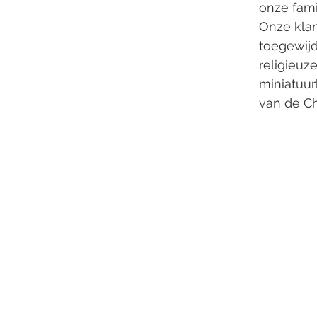
onze fam
Onze kla
toegewijd
religieuz
miniatuu
van de Ch