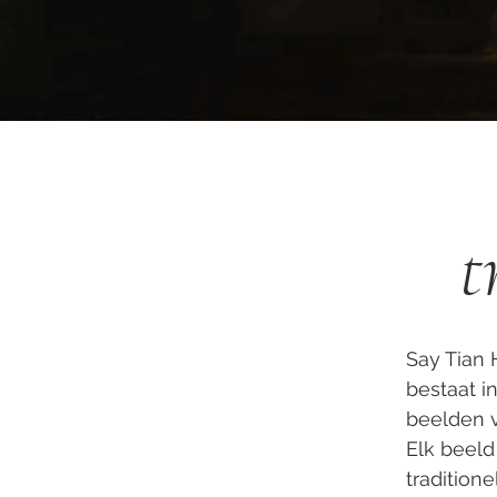
t
Say Tian 
bestaat i
beelden v
Elk beeld
tradition