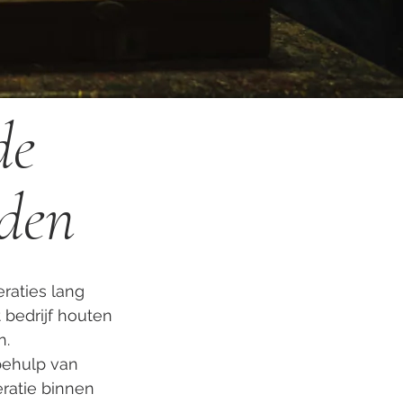
de
uden
raties lang
 bedrijf houten
n.
behulp van
ratie binnen