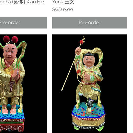
ddha (笑佛 | Xiào Fó)
Yunü 玉女
Prijs
SGD 0,00
Pre-order
Pre-order