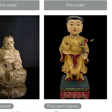
Pre-order
Pre-order
request
Price upon request