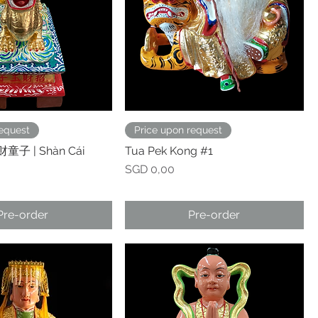
request
Price upon request
财童子 | Shàn Cái
Tua Pek Kong #1
Prijs
SGD 0,00
Pre-order
Pre-order