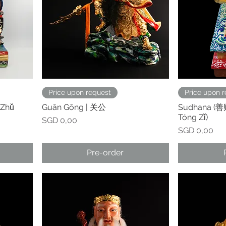
Price upon request
Price upon 
 Zhǔ
Guān Gōng | 关公
Sudhana (善
Tóng Zǐ)
Prijs
SGD 0,00
Prijs
SGD 0,00
Pre-order