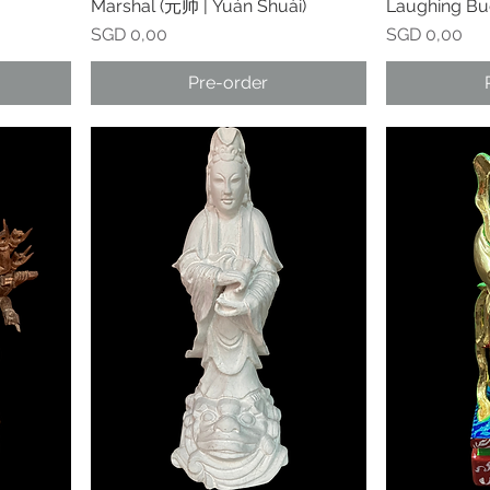
Marshal (元帅 | Yuán Shuài)
Laughing Bu
Prijs
Prijs
SGD 0,00
SGD 0,00
Pre-order