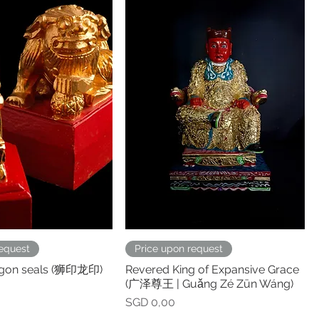
request
Price upon request
agon seals (狮印龙印)
Revered King of Expansive Grace
(广泽尊王 | Guǎng Zé Zūn Wáng)
Prijs
SGD 0,00