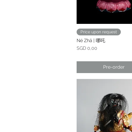
Price upon request
Né Zhā | 哪吒
Prijs
SGD 0,00
Pre-order