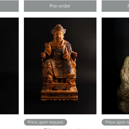
Pre-order
Price upon request
Price upon 