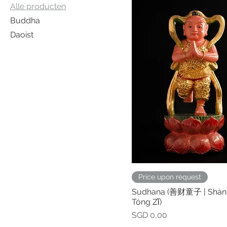
Alle producten
Buddha
Daoist
Price upon request
Sudhana (善财童子 | Shàn 
Tóng Zǐ)
Prijs
SGD 0,00