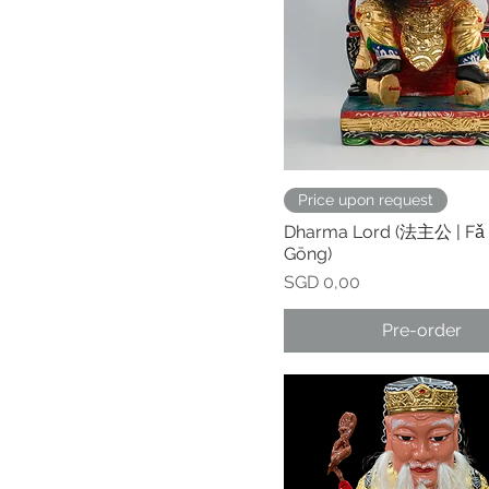
Price upon request
Dharma Lord (法主公 | Fǎ
Gōng)
Prijs
SGD 0,00
Pre-order