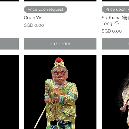
Price upon request
Price upon 
Guan Yin
Sudhana (善
Tóng Zǐ)
Prijs
SGD 0,00
Prijs
SGD 0,00
Pre-order