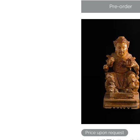
Pre-order
Price upon request