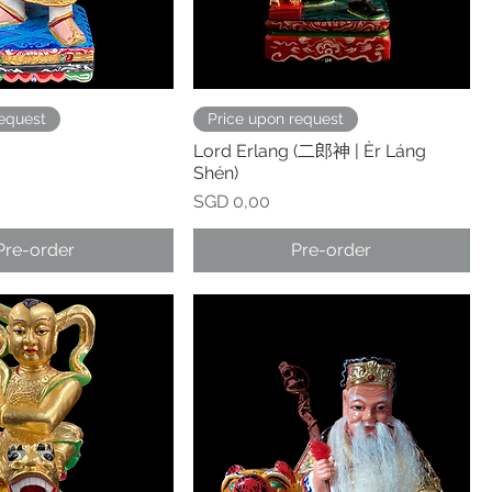
request
Price upon request
Lord Erlang (二郎神 | Èr Láng
Shén)
Prijs
SGD 0,00
Pre-order
Pre-order