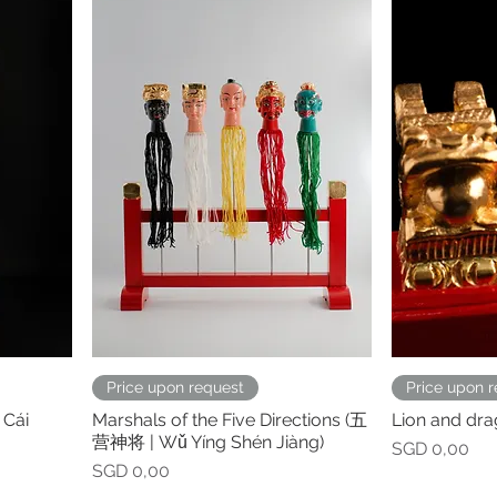
Price upon request
Price upon 
Cái
Marshals of the Five Directions (五
Lion and dr
营神将 | Wǔ Yíng Shén Jiàng)
Prijs
SGD 0,00
Prijs
SGD 0,00