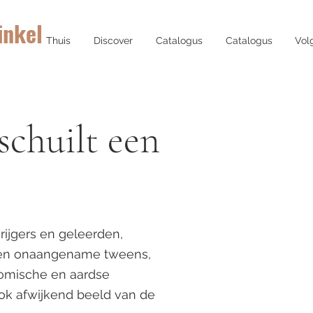
inkel
Thuis
Discover
Catalogus
Catalogus
Vol
schuilt een
ijgers en geleerden,
n en onaangename tweens,
onomische en aardse
ook afwijkend beeld van de