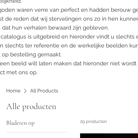
lijkheid.
goden waren verre van perfect en hadden berouw get
uist de reden dat wij stervelingen ons zo in hen kunn
 dat hun verhalen bewaard zijn gebleven.
catalogus is uitgebreid en hieronder vindt u slechts
n slechts ter referentie en de werkelijke beelden ku
 op bestelling gemaakt.
 een beeld wilt laten maken dat hieronder niet wor
ct met ons op.
Home
All Products
Alle producten
29 producten
Bladeren op