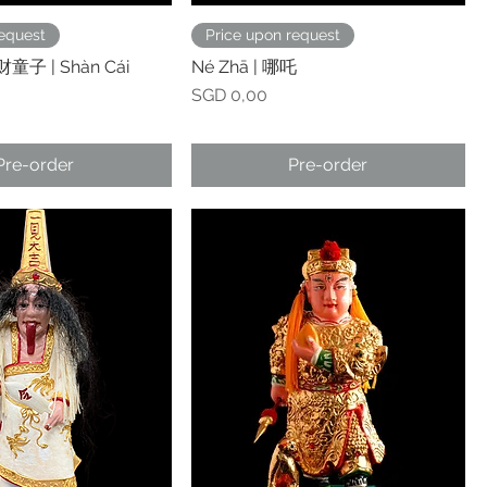
request
Price upon request
财童子 | Shàn Cái
Né Zhā | 哪吒
Prijs
SGD 0,00
Pre-order
Pre-order