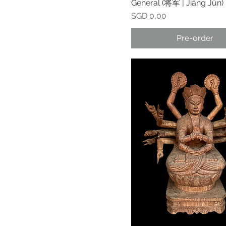
General (将军 | Jiāng Jūn)
Prijs
SGD 0,00
Pre-order