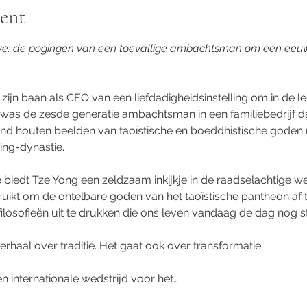
ent
rive: de pogingen van een toevallige ambachtsman om een ee
zijn baan als CEO van een liefdadigheidsinstelling om in de leer
was de zesde generatie ambachtsman in een familiebedrijf dat
and houten beelden van taoïstische en boeddhistische goden
ing-dynastie.
 biedt Tze Yong een zeldzaam inkijkje in de raadselachtige we
ruikt om de ontelbare goden van het taoïstische pantheon af
osofieën uit te drukken die ons leven vandaag de dag nog s
verhaal over traditie. Het gaat ook over transformatie.
n internationale wedstrijd voor het…