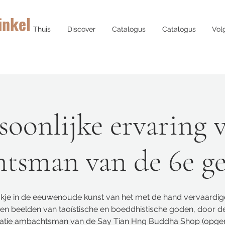
inkel
Thuis
Discover
Catalogus
Catalogus
Vol
soonlijke ervaring 
tsman van de 6e ge
jkje in de eeuwenoude kunst van het met de hand vervaardi
en beelden van taoïstische en boeddhistische goden, door d
atie ambachtsman van de Say Tian Hng Buddha Shop (opgeri