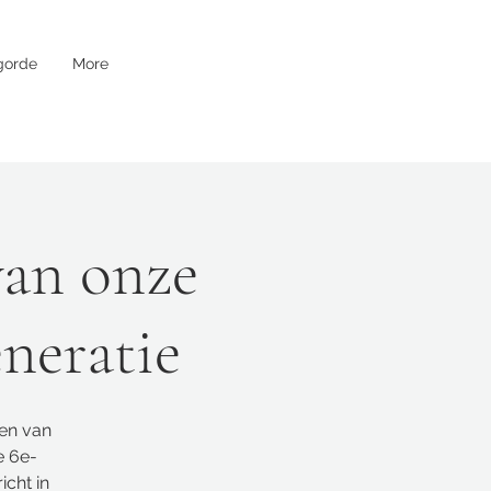
gorde
More
van onze
neratie
gen van
e 6e-
cht in