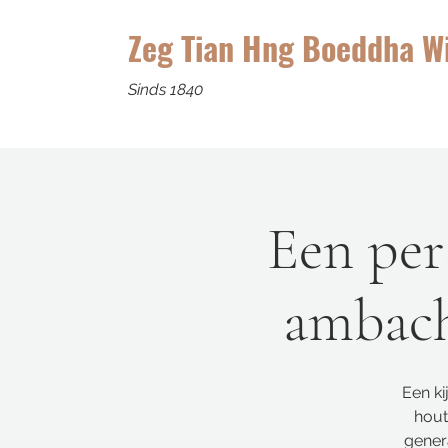
Zeg Tian Hng Boeddha W
Sinds 1840
Een per
ambach
Een ki
hout
gener