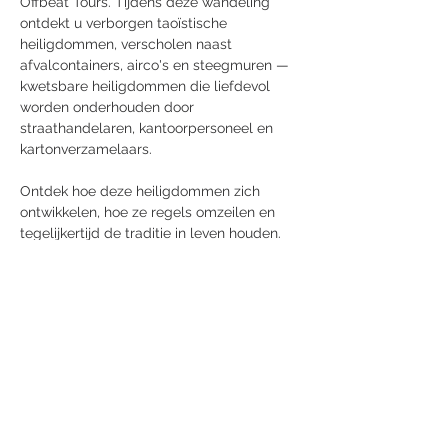
Offbeat Tours. Tijdens deze wandeling 
ontdekt u verborgen taoïstische 
heiligdommen, verscholen naast 
afvalcontainers, airco's en steegmuren — 
kwetsbare heiligdommen die liefdevol 
worden onderhouden door 
straathandelaren, kantoorpersoneel en 
kartonverzamelaars.
Ontdek hoe deze heiligdommen zich 
ontwikkelen, hoe ze regels omzeilen en 
tegelijkertijd de traditie in leven houden.
Ontdek de rijke symboliek achter 
alledaagse voorwerpen, zoals paraplu's, 
opiumpijpen en Guinness stout, die 
worden gebruikt bij rituelen die van 
generatie op generatie worden 
doorgegeven.
Kijk hoe de spirituele onderstroom van de 
stad zich openbaart, van fruitoffers op 