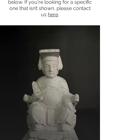
below. If you're looking for a specific
one that isn’t shown, please contact
us
here
.