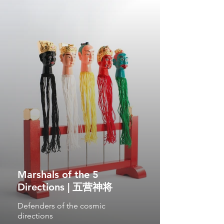
Marshals of the 5
Directions | 五营神将
Defenders of the cosmic
directions