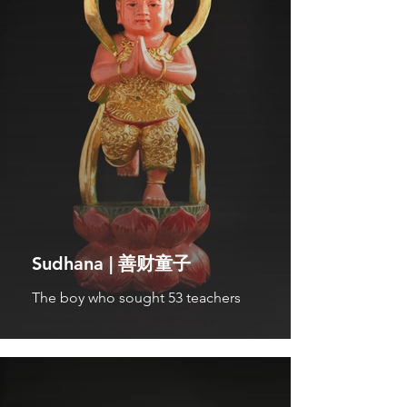
Sudhana | 善财童子
The boy who sought 53 teachers