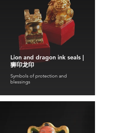
Lion and dragon ink seals |
狮印龙印
Symbols of protection and
blessings