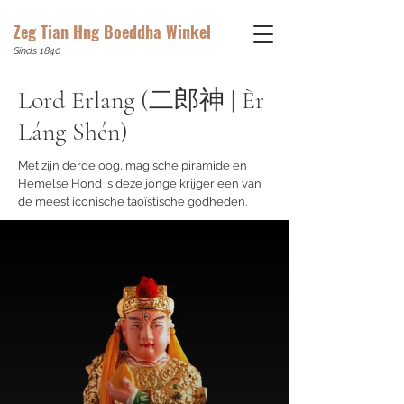
Zeg Tian Hng Boeddha Winkel
Sinds 1840
Lord Erlang (二郎神 | Èr
Láng Shén)
Met zijn derde oog, magische piramide en
Hemelse Hond is deze jonge krijger een van
de meest iconische taoïstische godheden.