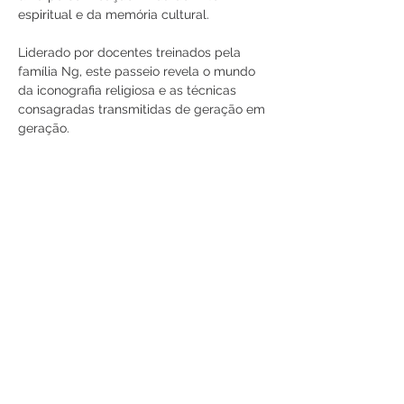
espiritual e da memória cultural.
Liderado por docentes treinados pela 
família Ng, este passeio revela o mundo 
da iconografia religiosa e as técnicas 
consagradas transmitidas de geração em 
geração.
Aprenda como as divindades são 
identificadas por suas características 
faciais, trajes e acessórios, e ouça 
histórias da avó Ng, que criou sete filhos 
enquanto administrava o negócio.
Você poderá ver os artesãos trabalhando 
e aprender como a família está 
misturando tradição com inovação para 
levar…
Mostrar mais