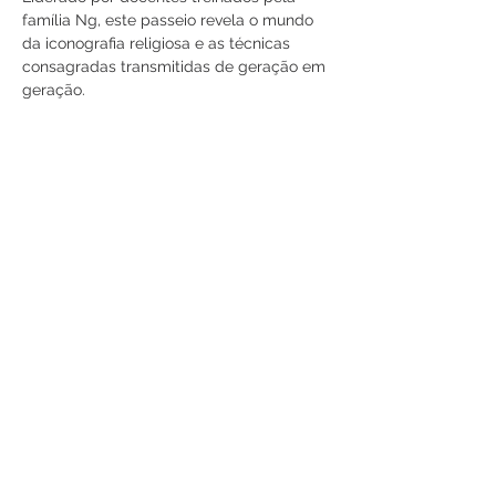
família Ng, este passeio revela o mundo 
da iconografia religiosa e as técnicas 
consagradas transmitidas de geração em 
geração.
Aprenda como as divindades são 
identificadas por suas características 
faciais, trajes e acessórios, e ouça 
histórias da avó Ng, que criou sete filhos 
enquanto administrava o negócio.
Você poderá ver os artesãos trabalhando 
e aprender como a família está 
misturando tradição com inovação para 
levar…
Mostrar mais