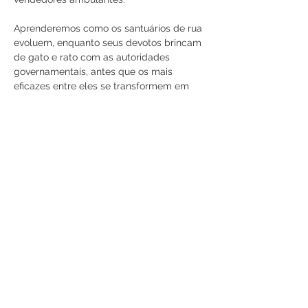
Aprenderemos como os santuários de rua 
evoluem, enquanto seus devotos brincam 
de gato e rato com as autoridades 
governamentais, antes que os mais 
eficazes entre eles se transformem em 
templos.
Aprenderemos sobre rituais que utilizam 
objetos cotidianos carregados de 
significados sobrenaturais, como guarda-
chuvas, ábacos, cachimbos de ópio e 
Guinness Foreign Extra Stout. Você nunca 
mais beberá da mesma forma.
Veremos…
Mostrar mais