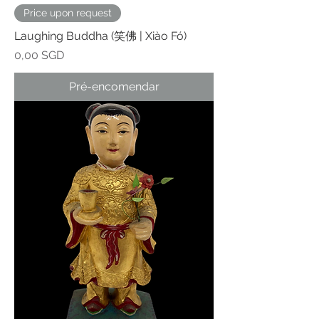
Price upon request
Laughing Buddha (笑佛 | Xiào Fó)
Preço
0,00 SGD
Pré-encomendar