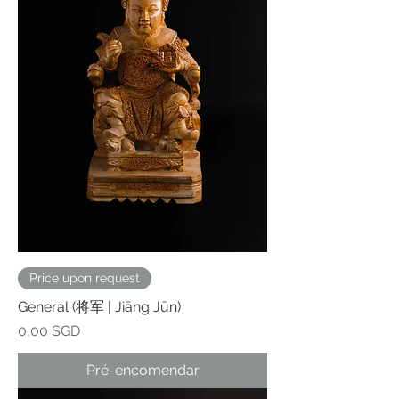
Price upon request
General (将军 | Jiāng Jūn)
Preço
0,00 SGD
Pré-encomendar