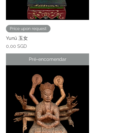
Price upon request
Yunü 玉女
Preço
0,00 SGD
Pré-encomendar