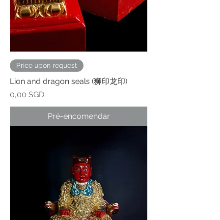
Price upon request
Lion and dragon seals (狮印龙印)
Preço
0,00 SGD
Pré-encomendar