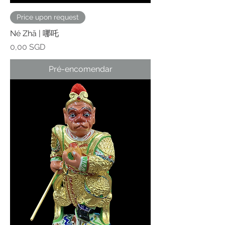
Price upon request
Né Zhā | 哪吒
Preço
0,00 SGD
Pré-encomendar