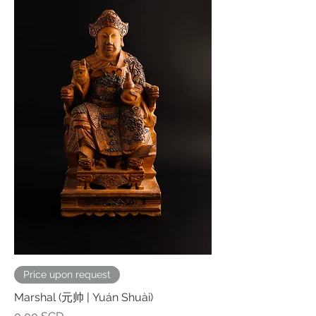
Price upon request
Marshal (元帅 | Yuán Shuài)
Preço