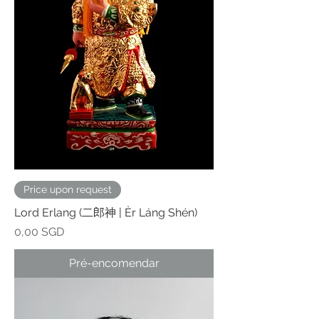
Price upon request
Lord Erlang (二郎神 | Èr Láng Shén)
Preço
0,00 SGD
Pré-encomendar