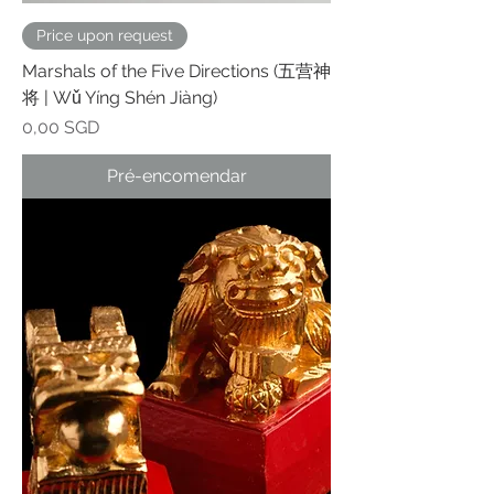
Price upon request
Marshals of the Five Directions (五营神
将 | Wǔ Yíng Shén Jiàng)
Preço
0,00 SGD
Pré-encomendar