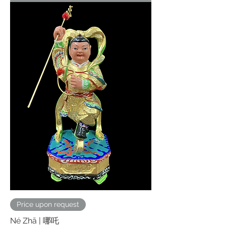
Price upon request
Né Zhā | 哪吒