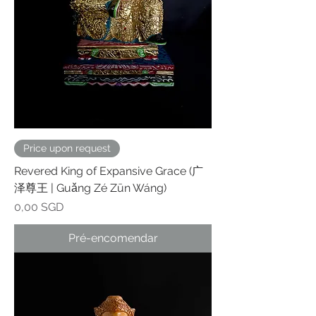
Price upon request
Revered King of Expansive Grace (广
泽尊王 | Guǎng Zé Zūn Wáng)
Preço
0,00 SGD
Pré-encomendar