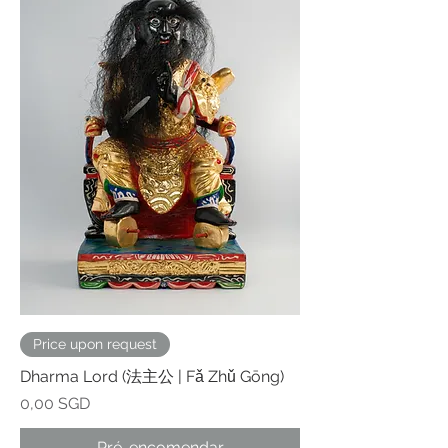
Price upon request
Dharma Lord (法主公 | Fǎ Zhǔ Gōng)
Preço
0,00 SGD
Pré-encomendar