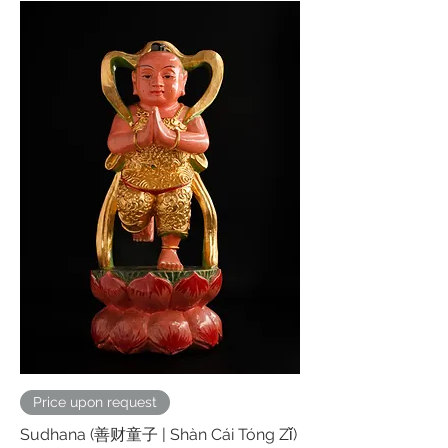
Price upon request
Sudhana (善财童子 | Shàn Cái Tóng Zǐ)