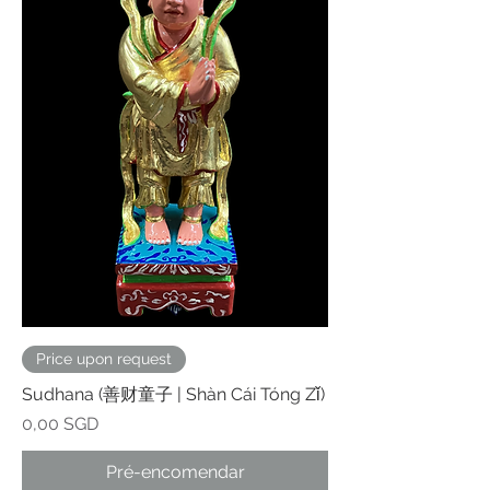
Price upon request
Sudhana (善财童子 | Shàn Cái Tóng Zǐ)
Preço
0,00 SGD
Pré-encomendar