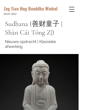
Zeg Tian Hng Boeddha Winkel
Sinds 1840
Sudhana (善财童子 |
Shàn Cái Tóng Z|)
Nieuwe opdracht | Klassieke
afwerking