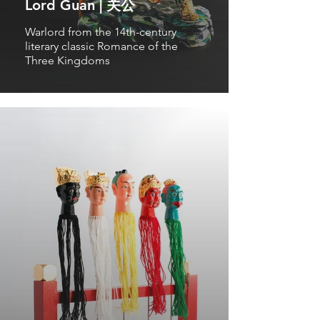
Lord Guan | 关公
Warlord from the 14th-century
literary classic Romance of the
Three Kingdoms