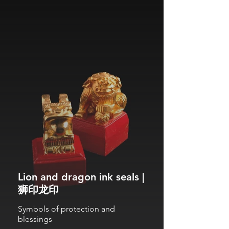
Lion and dragon ink seals |
狮印龙印
Symbols of protection and
blessings