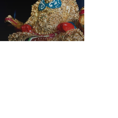
Revered King of Expansive
Grace | 广泽尊王
The filial shepherd boy