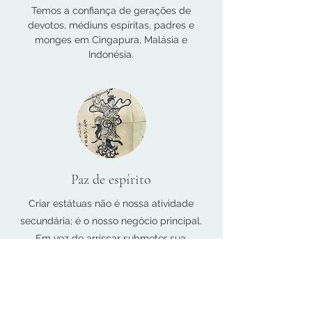
Temos a confiança de gerações de
devotos, médiuns espíritas, padres e
monges em Cingapura, Malásia e
Indonésia.
Paz de espírito
Criar estátuas não é nossa atividade
secundária; é o nosso negócio principal.
Em vez de
arriscar submeter sua
amada estátua a tentativas e erros,
deixe-a sob nossos cuidados e desfrute
de tranquilidade durante sua ausência.