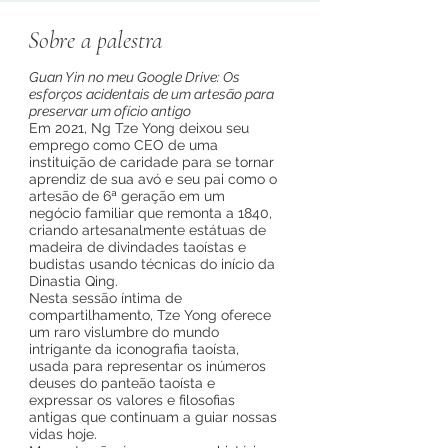
Sobre a palestra
Guan Yin no meu Google Drive: Os
esforços acidentais de um artesão para
preservar um ofício antigo
Em 2021, Ng Tze Yong deixou seu
emprego como CEO de uma
instituição de caridade para se tornar
aprendiz de sua avó e seu pai como o
artesão de 6ª geração em um
negócio familiar que remonta a 1840,
criando artesanalmente estátuas de
madeira de divindades taoístas e
budistas usando técnicas do início da
Dinastia Qing.
Nesta sessão íntima de
compartilhamento, Tze Yong oferece
um raro vislumbre do mundo
intrigante da iconografia taoísta,
usada para representar os inúmeros
deuses do panteão taoísta e
expressar os valores e filosofias
antigas que continuam a guiar nossas
vidas hoje.