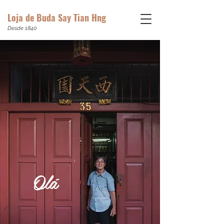
Loja de Buda Say Tian Hng
Desde 1840
Olá