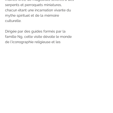
serpents et perroquets miniatures, 
chacun étant une incarnation vivante du 
mythe spirituel et de la mémoire 
culturelle.
Dirigée par des guides formés par la 
famille Ng, cette visite dévoile le monde 
de l'iconographie religieuse et les 
techniques ancestrales transmises de 
génération en génération.
Apprenez comment les divinités sont 
identifiées par leurs traits du visage, leurs 
vêtements et leurs accessoires, et 
écoutez les histoires de grand-mère Ng, 
qui a élevé sept enfants tout en dirigeant 
l'entreprise.
Vous pourrez voir les artisans au travail…