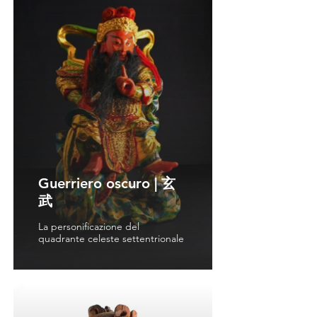
Guerriero oscuro | 玄
武
La personificazione del
quadrante celeste settentrionale