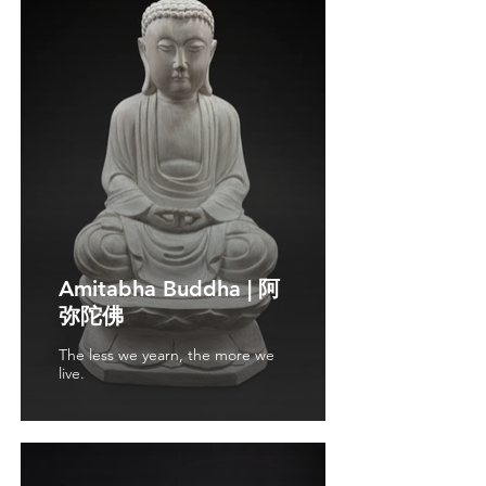
Amitabha Buddha | 阿
弥陀佛
The less we yearn, the more we
live.