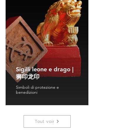
Sigilli leone e drago |
狮印龙印
Simboli di protezione e
benedizioni
Tout voir