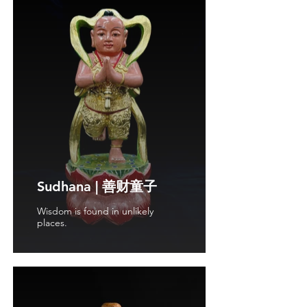
Sudhana | 善财童子
Wisdom is found in unlikely
places.