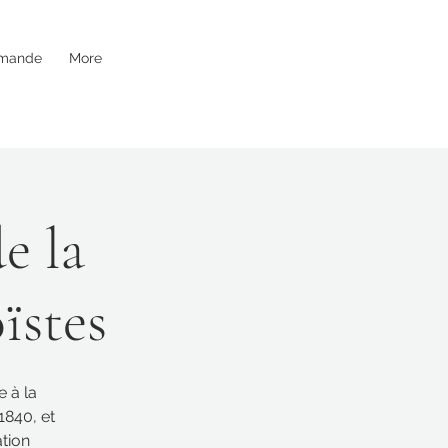
mande
More
e la
oïstes
e à la
1840, et
tion