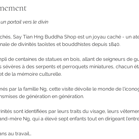
énement
n portail vers le divin
chés, Say Tian Hng Buddha Shop est un joyau caché - un atel
anale de divinités taoïstes et bouddhistes depuis 1840.
li de centaines de statues en bois, allant de seigneurs de 
s sévères à des serpents et perroquets miniatures, chacun ét
et de la mémoire culturelle.
és par la famille Ng, cette visite dévoile le monde de l'iconog
nsmises de génération en génération.
tés sont identifiées par leurs traits du visage, leurs vêtement
and-mère Ng, qui a élevé sept enfants tout en dirigeant l'entre
ans au travail…