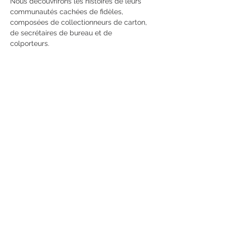
Nous découvrirons les histoires de leurs 
communautés cachées de fidèles, 
composées de collectionneurs de carton, 
de secrétaires de bureau et de 
colporteurs.
Nous découvrirons comment les 
sanctuaires de rue évoluent, tandis que 
leurs fidèles jouent au chat et à la souris 
avec les autorités gouvernementales, 
avant que les plus efficaces d'entre eux 
ne deviennent des temples.
Nous découvrirons des rituels utilisant 
des objets du quotidien chargés…
Afficher plus