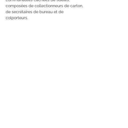
composées de collectionneurs de carton, 
de secrétaires de bureau et de 
colporteurs.
Nous découvrirons comment les 
sanctuaires de rue évoluent, tandis que 
leurs fidèles jouent au chat et à la souris 
avec les autorités gouvernementales, 
avant que les plus efficaces d'entre eux 
ne deviennent des temples.
Nous découvrirons des rituels utilisant 
des objets du quotidien chargés…
Afficher plus
Partager cet événement