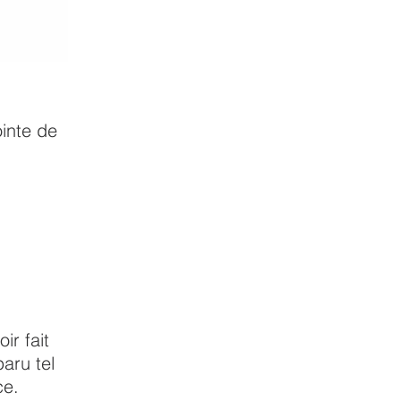
inte de
ir fait
aru tel
ce.