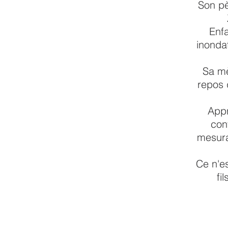
Son pè
Enfa
inonda
Sa mè
repos 
Appr
cont
mesura
Ce n'es
fi