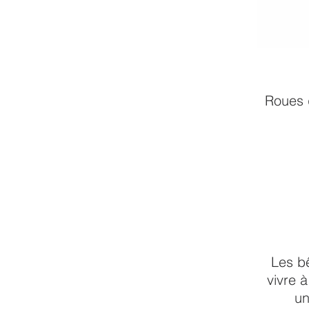
Roues d
Les bê
vivre 
un