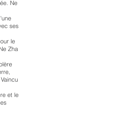
pée. Ne
.
d'une
vec ses
our le
 Ne Zha
olère
erre,
 Vaincu
re et le
mes