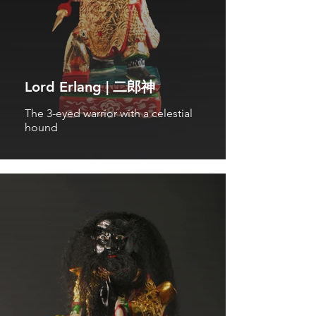
Lord Erlang | 二郎神
The 3-eyed warrior with a celestial
hound