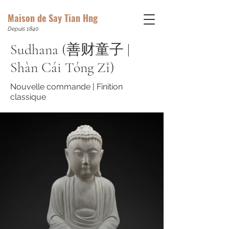
Maison de Say Tian Hng
Depuis 1840
Sudhana (善财童子 |
Shàn Cái Tóng Zǐ)
Nouvelle commande | Finition
classique