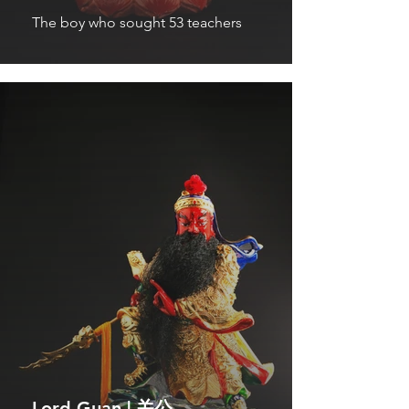
The boy who sought 53 teachers
Lord Guan | 关公