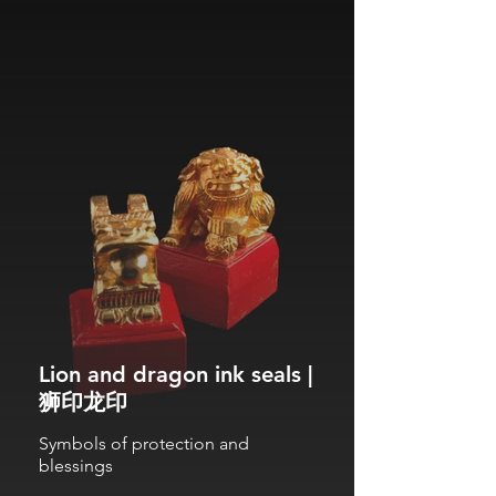
Lion and dragon ink seals |
狮印龙印
Symbols of protection and
blessings