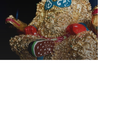
Revered King of Expansive
Grace | 广泽尊王
The filial shepherd boy