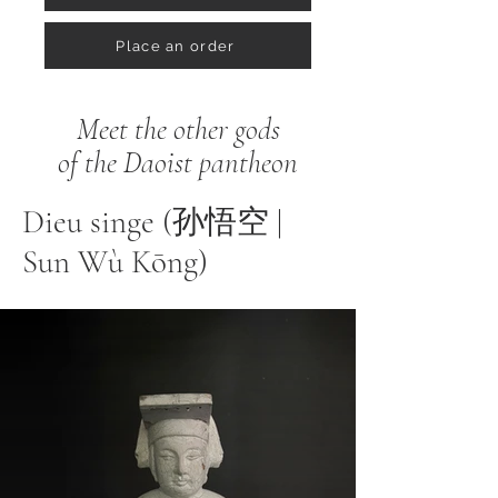
Place an order
Meet the other gods
of the Daoist pantheon
Dieu singe (孙悟空 |
Sun Wù Kōng)