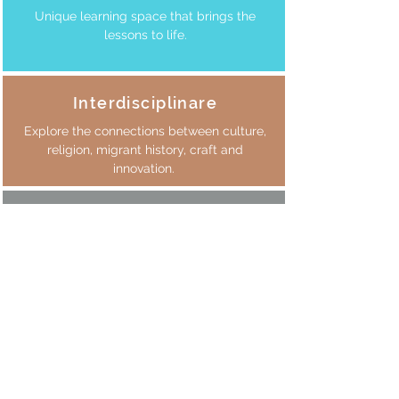
Unique learning space that brings the
lessons to life.
Interdisciplinare
Explore the connections between culture,
religion, migrant history, craft and
innovation.
Non religioso
Programma laico adatto a tutte le razze e
religioni.