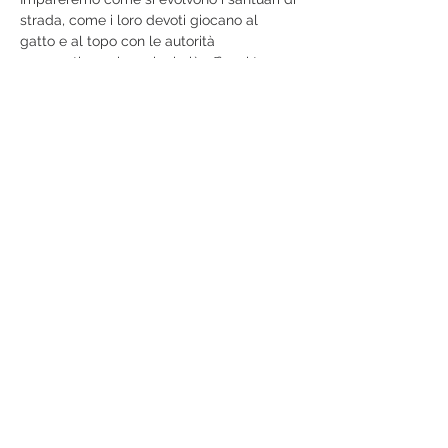
strada, come i loro devoti giocano al 
gatto e al topo con le autorità 
governative, prima che i più efficaci tra 
loro diventino templi.
Impareremo a conoscere i rituali che 
utilizzano oggetti di uso quotidiano carichi 
di significati soprannaturali, come 
ombrelli, abaco, pipe da oppio e Guinness 
Foreign Extra Stout. Non la berrete mai 
più allo stesso modo.
Mostra di più
Condividi questo evento