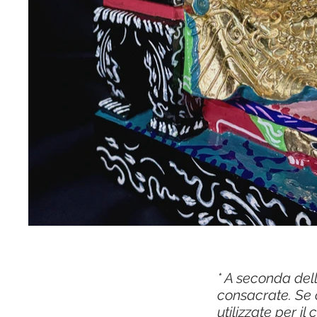
* A seconda del
consacrate. Se 
utilizzate per i