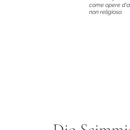
come opere d'art
non religioso.
Dio Scimm