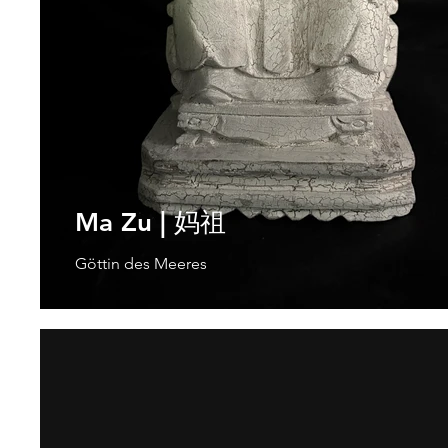
Ma Zu | 妈祖
Göttin des Meeres