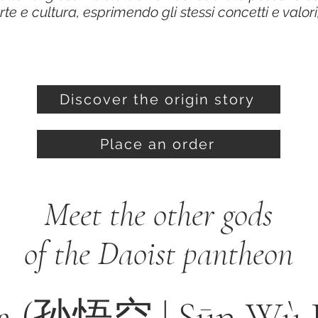
e e cultura, esprimendo gli stessi concetti e valo
Discover the origin story
Place an order
Meet the other gods
of the Daoist pantheon
ia (孙悟空 | Sūn Wù 