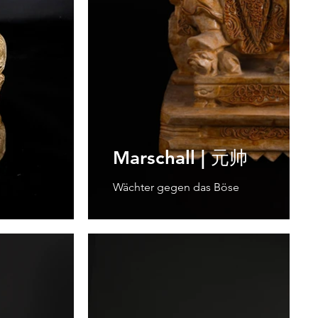
Marschall | 元帅
Wächter gegen das Böse