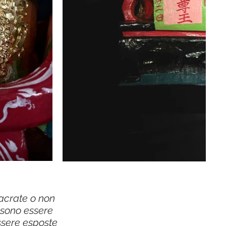
sacrate o non
ssono essere
essere esposte