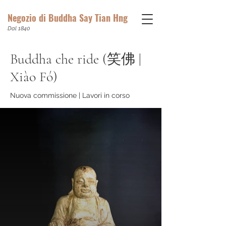
Negozio di Buddha Say Tian Hng
Dal 1840
Buddha che ride (笑佛 |
Xiào Fó)
Nuova commissione | Lavori in corso