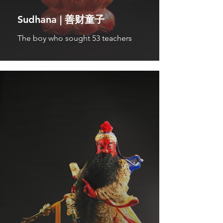
Sudhana | 善财童子
The boy who sought 53 teachers