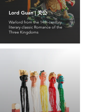
Lord Guan | 关公
Warlord from the 14th-century
literary classic Romance of the
Three Kingdoms