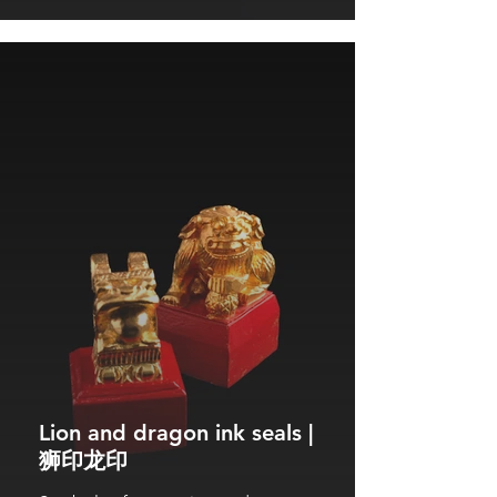
Lion and dragon ink seals |
狮印龙印