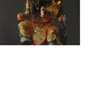
Dharma Lord | 法主公
The enforcer of divine law