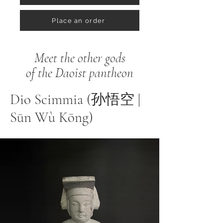
Place an order
Meet the other gods
of the Daoist pantheon
Dio Scimmia (孙悟空 |
Sūn Wù Kōng)