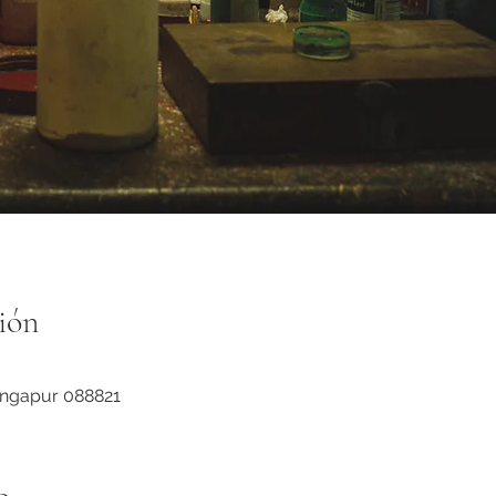
ión
Singapur 088821