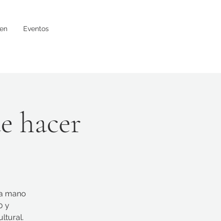
en
Eventos
e hacer
 a mano
0 y
ltural.