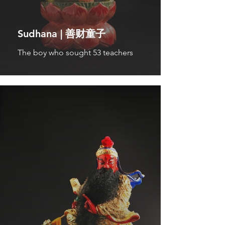
Sudhana | 善财童子
The boy who sought 53 teachers