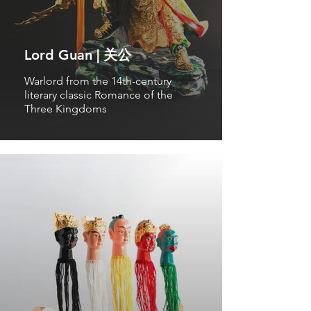
Lord Guan | 关公
Warlord from the 14th-century
literary classic Romance of the
Three Kingdoms