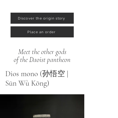
Discover the origin story
Place an order
Meet the other gods
of the Daoist pantheon
Dios mono (孙悟空 |
Sūn Wù Kōng)