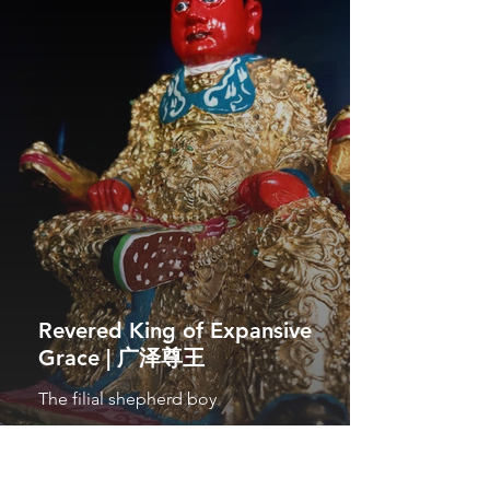
Revered King of Expansive
Grace | 广泽尊王
The filial shepherd boy