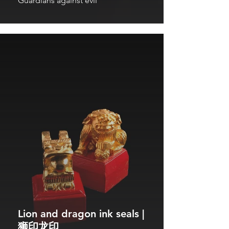
Guardians against evil
Lion and dragon ink seals |
狮印龙印