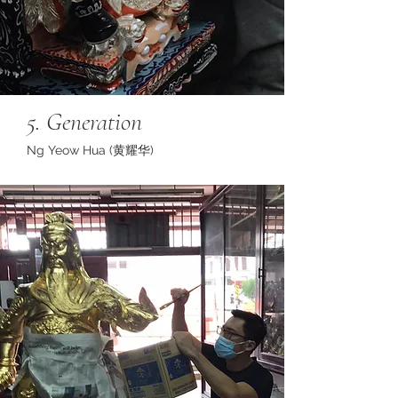
5. Generation
Ng Yeow Hua (黄耀华)