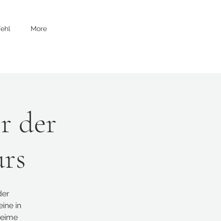
ehl
More
r der
urs
der
ine in
heime