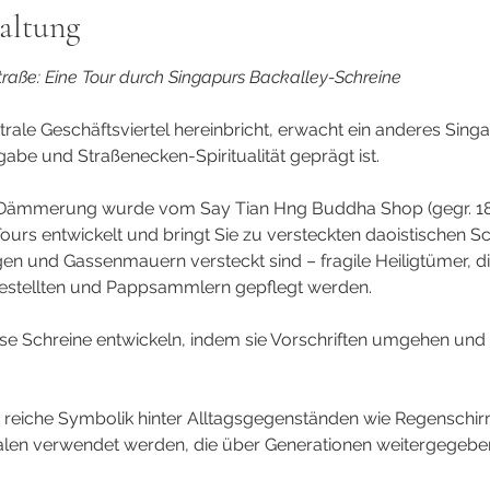
altung
Straße: Eine Tour durch Singapurs Backalley-Schreine
trale Geschäftsviertel hereinbricht, erwacht ein anderes Sing
gabe und Straßenecken-Spiritualität geprägt ist.
r Dämmerung wurde vom Say Tian Hng Buddha Shop (gegr. 1
Tours entwickelt und bringt Sie zu versteckten daoistischen Sc
en und Gassenmauern versteckt sind – fragile Heiligtümer, die
estellten und Pappsammlern gepflegt werden.
se Schreine entwickeln, indem sie Vorschriften umgehen und gl
e reiche Symbolik hinter Alltagsgegenständen wie Regenschi
tualen verwendet werden, die über Generationen weitergegeb