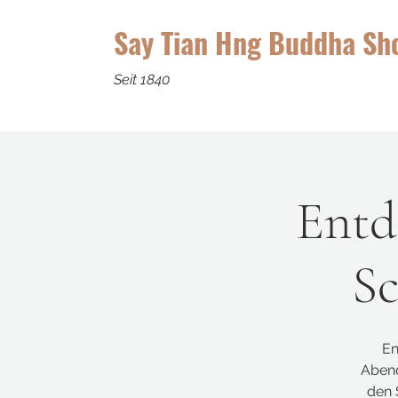
Say Tian Hng Buddha Sh
Seit 1840
Entd
Sc
En
Abend
den 