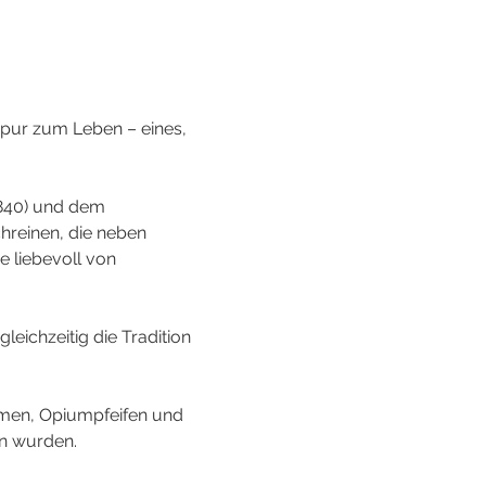
apur zum Leben – eines, 
840) und dem 
hreinen, die neben 
 liebevoll von 
eichzeitig die Tradition 
rmen, Opiumpfeifen und 
en wurden.