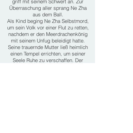
griff mit seinem Schwert an. Zur
Überraschung aller sprang Ne Zha
aus dem Ball.
Als Kind beging Ne Zha Selbstmord,
um sein Volk vor einer Flut zu retten,
nachdem er den Meerdrachenkönig
mit seinem Unfug beleidigt hatte.
Seine trauernde Mutter ließ heimlich
einen Tempel errichten, um seiner
Seele Ruhe zu verschaffen. Der
Tempel zog Scharen von Menschen
an, da Ne Zha Wunderheilungen
gewährte.
Als sein Vater davon erfuhr, brannte
er es nieder, immer noch wütend auf
seinen eigensinnigen Sohn. Wütend
kehrte Ne Zha, nun 5 Meter groß, auf
die Erde zurück, um die Rechnung
zu begleichen. Besiegt und
gedemütigt unternahm sein Vater
einen Selbstmordversuch.